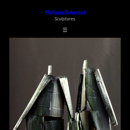
Philippe Doberset
Aller
au
Sculptures.
contenu