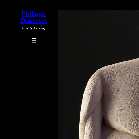
Philippe
Aller
Doberset
au
Sculptures.
contenu