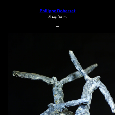
Philippe Doberset
Aller
au
Sculptures.
contenu