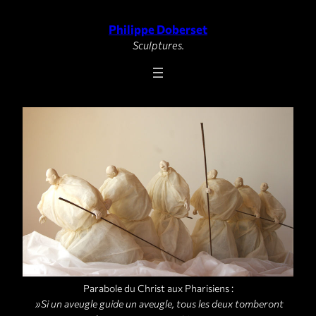
Philippe Doberset
Aller
au
Sculptures.
contenu
Parabole du Christ aux Pharisiens :
»Si un aveugle guide un aveugle, tous les deux tomberont