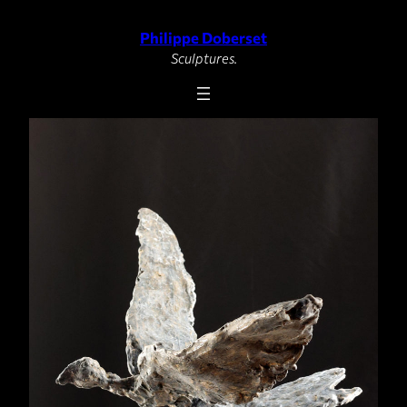
Philippe Doberset
Aller
au
Sculptures.
contenu